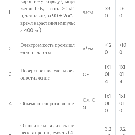
коронному разряду (напря
жение 1 кВ, частота 20 кГ
≥8
≥8
1
часы
ц, температура 90 ± 2oC,
0
0
время нарастания импульс
а 400 нс)
Электроемкость промышл
≥12
≥10
2
в/ум
енной частоты
0
0
1X1
1X1
Поверхностное удельное с
3
Ом
01
01
опротивление
4
4
1X1
1X1
Ом. С
4
Объемное сопротивление
01
01
м
0
0
Относительная диэлектри
3,2
3,2
ческая проницаемость (4