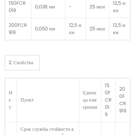
150FCR
12,5 м
0,038 мм
-
25 мкм
019
км
200FCR
12,5 м
12,5 м
0,050 мм
25 мкм
919
км
км
2. Свойства
15
20
Н
Едини
0F
0F
е
Пункт
ца изм
CR
CR
т.
ерения
01
919
9
Срок службы стойкости к