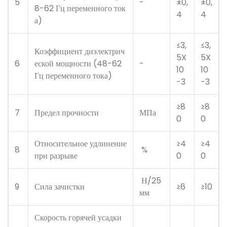
5
-
±0,
±0,
8-62 Гц переменного ток
4
4
а)
≤3,
≤3,
Коэффициент диэлектрич
5X
5X
6
еской мощности (48-62
-
10
10
Гц переменного тока)
-3
-3
≥8
≥8
7
Предел прочности
МПа
0
0
Относительное удлинение
≥4
≥4
8
%
при разрыве
0
0
Н/25
9
Сила зачистки
≥6
≥10
мм
Скорость горячей усадки