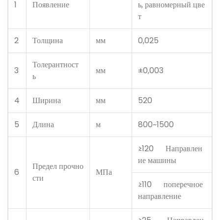
1
Появление
ь, равномерный цве
т
2
Толщина
мм
0,025
Толерантност
3
мм
±0,003
ь
4
Ширина
мм
520
5
Длина
м
800~1500
≥120 Направлен
ие машины
Предел прочно
6
МПа
сти
≥110 поперечное
направление