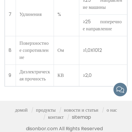
≥25 Направлен
ие машины
7
Удлинения
%
≥25 поперечно
е направление
Поверхностно
8
е сопротивлен
Ом
≥1,0X1012
ие
Диэлектрическ
9
КВ
≥2,0
ая прочность
домой
продукты
новости и статьи
о нас
контакт
sitemap
disonbor.com All Rights Reserved